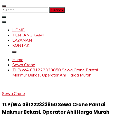
Skip
to
Search
content
for:
SAHABAT CRANE | JASA SEWA CRANE | FORKLIFT |
Sewa Crane, Forklift, Skylift Harga Bersahabat
SKYLIFT
HOME
TENTANG KAMI
LAYANAN
KONTAK
Home
Sewa Crane
TLP/WA 081222333850 Sewa Crane Pantai
Makmur Bekasi, Operator Ahli Harga Murah
Sewa Crane
TLP/WA 081222333850 Sewa Crane Pantai
Makmur Bekasi, Operator Ahli Harga Murah