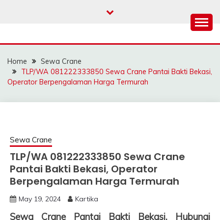
Skip
to
content
SAHABAT CRANE |
Sewa Crane, Forklift, Skylift Harga Bersahabat
JASA SEWA CRANE |
Home
Sewa Crane
FORKLIFT | SKYLIFT
TLP/WA 081222333850 Sewa Crane Pantai Bakti Bekasi,
Operator Berpengalaman Harga Termurah
Sewa Crane
TLP/WA 081222333850 Sewa Crane
Pantai Bakti Bekasi, Operator
Berpengalaman Harga Termurah
May 19, 2024
Kartika
Sewa Crane Pantai Bakti Bekasi, Hubungi