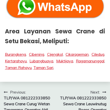
Area Layanan Sewa Crane di
Setu
Bekasi
, Meliputi:
Burangkeng
,
Cibening
,
Cijengkol
,
Cikarageman
,
Ciledug
,
Kertarahayu
,
Lubangbuaya
,
Muktijaya
,
Ragamanunggal
,
Taman Rahayu
,
Taman Sari
,
Post
Previous:
Next:
TLP/WA 081222333850
TLP/WA 081222333850
navigation
Sewa Crane Curug Wetan
Sewa Crane Leuwinutug
Tangerang, Operator Ahli
Bogor, Operator