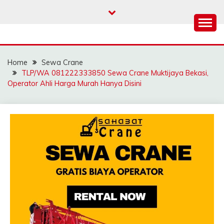
Skip
to
content
SAHABAT CRANE |
Sewa Crane, Forklift, Skylift Harga Bersahabat
JASA SEWA CRANE |
Home
Sewa Crane
FORKLIFT | SKYLIFT
TLP/WA 081222333850 Sewa Crane Muktijaya Bekasi,
Operator Ahli Harga Murah Hanya Disini