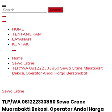
Skip
to
Search
content
for:
SAHABAT CRANE | JASA SEWA CRANE | FORKLIFT |
Sewa Crane, Forklift, Skylift Harga Bersahabat
SKYLIFT
HOME
TENTANG KAMI
LAYANAN
KONTAK
Home
Sewa Crane
TLP/WA 081222333850 Sewa Crane Muarabakti
Bekasi, Operator Andal Harga Bersahabat
Sewa Crane
TLP/WA 081222333850 Sewa Crane
Muarabakti Bekasi, Operator Andal Harga