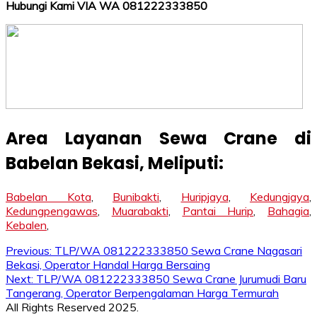
Hubungi Kami VIA WA 081222333850
Area Layanan Sewa Crane di
Babelan
Bekasi
, Meliputi:
Babelan Kota
,
Bunibakti
,
Huripjaya
,
Kedungjaya
,
Kedungpengawas
,
Muarabakti
,
Pantai Hurip
,
Bahagia
,
Kebalen
,
Post
Previous:
TLP/WA 081222333850 Sewa Crane Nagasari
Bekasi, Operator Handal Harga Bersaing
navigation
Next:
TLP/WA 081222333850 Sewa Crane Jurumudi Baru
Tangerang, Operator Berpengalaman Harga Termurah
All Rights Reserved 2025.