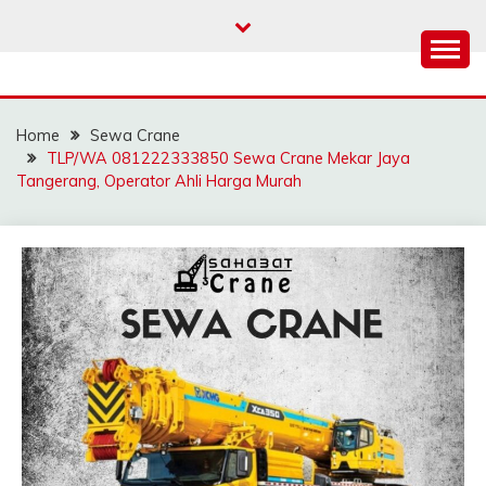
Skip
to
content
SAHABAT CRANE |
Sewa Crane, Forklift, Skylift Harga Bersahabat
JASA SEWA CRANE |
Home
Sewa Crane
FORKLIFT | SKYLIFT
TLP/WA 081222333850 Sewa Crane Mekar Jaya
Tangerang, Operator Ahli Harga Murah