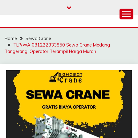
Skip
to
content
SAHABAT CRANE |
Sewa Crane, Forklift, Skylift Harga Bersahabat
JASA SEWA CRANE |
Home
Sewa Crane
FORKLIFT | SKYLIFT
TLP/WA 081222333850 Sewa Crane Medang
Tangerang, Operator Terampil Harga Murah