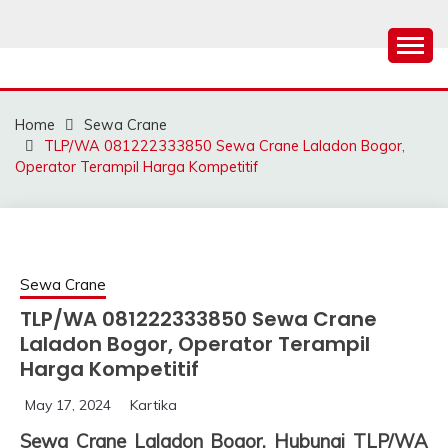
Skip
to
content
SAHABAT CRANE |
Sewa Crane, Forklift, Skylift Harga Bersahabat
JASA SEWA CRANE |
Home
Sewa Crane
FORKLIFT | SKYLIFT
TLP/WA 081222333850 Sewa Crane Laladon Bogor,
Operator Terampil Harga Kompetitif
Sewa Crane
TLP/WA 081222333850 Sewa Crane
Laladon Bogor, Operator Terampil
Harga Kompetitif
May 17, 2024
Kartika
Sewa Crane Laladon Bogor, Hubungi TLP/WA