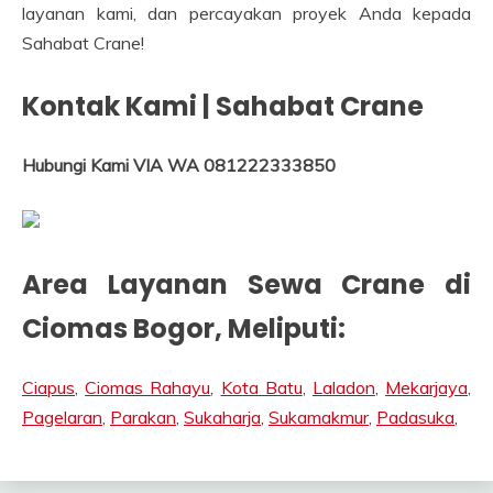
layanan kami, dan percayakan proyek Anda kepada
Sahabat Crane!
Kontak Kami | Sahabat Crane
Hubungi Kami VIA WA 081222333850
Area Layanan Sewa Crane di
Ciomas Bogor
, Meliputi:
Ciapus
,
Ciomas Rahayu
,
Kota Batu
,
Laladon
,
Mekarjaya
,
Pagelaran
,
Parakan
,
Sukaharja
,
Sukamakmur
,
Padasuka
,