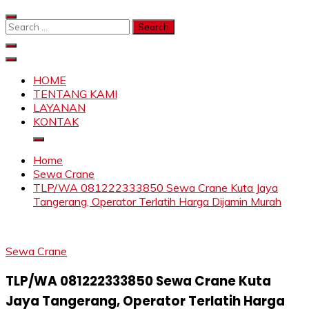
Skip
to
Search
content
for:
SAHABAT CRANE | JASA SEWA CRANE | FORKLIFT |
Sewa Crane, Forklift, Skylift Harga Bersahabat
SKYLIFT
HOME
TENTANG KAMI
LAYANAN
KONTAK
Home
Sewa Crane
TLP/WA 081222333850 Sewa Crane Kuta Jaya
Tangerang, Operator Terlatih Harga Dijamin Murah
Sewa Crane
TLP/WA 081222333850 Sewa Crane Kuta
Jaya Tangerang, Operator Terlatih Harga