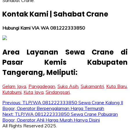
Sahabat Crane.
Kontak Kami | Sahabat Crane
Hubungi Kami VIA WA 081222333850
Area Layanan Sewa Crane di
Pasar Kemis Kabupaten
Tangerang
, Meliputi:
Gelam Jaya
,
Pangadegan
,
Suka Asih
,
Sukamantri
,
Kuta Baru
,
Kutabumi
,
Kuta Jaya
,
Sindangsari
,
Post
Previous:
TLP/WA 081222333850 Sewa Crane Kalong II
Bogor, Operator Berpengalaman Harga Termurah
navigation
Next:
TLP/WA 081222333850 Sewa Crane Pabuaran
Bogor, Operator Ahli Harga Murah Hanya Disini
All Rights Reserved 2025.