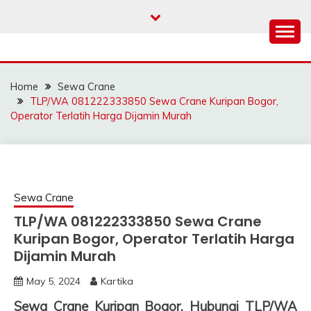
Skip
to
content
SAHABAT CRANE |
Sewa Crane, Forklift, Skylift Harga Bersahabat
JASA SEWA CRANE |
Home
Sewa Crane
FORKLIFT | SKYLIFT
TLP/WA 081222333850 Sewa Crane Kuripan Bogor,
Operator Terlatih Harga Dijamin Murah
Sewa Crane
TLP/WA 081222333850 Sewa Crane
Kuripan Bogor, Operator Terlatih Harga
Dijamin Murah
May 5, 2024
Kartika
Sewa Crane Kuripan Bogor, Hubungi TLP/WA