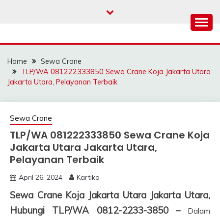
Skip
to
content
SAHABAT CRANE |
Sewa Crane, Forklift, Skylift Harga Bersahabat
JASA SEWA CRANE |
Home
Sewa Crane
FORKLIFT | SKYLIFT
TLP/WA 081222333850 Sewa Crane Koja Jakarta Utara
Jakarta Utara, Pelayanan Terbaik
Sewa Crane
TLP/WA 081222333850 Sewa Crane Koja
Jakarta Utara Jakarta Utara,
Pelayanan Terbaik
April 26, 2024
Kartika
Sewa Crane Koja Jakarta Utara Jakarta Utara,
Hubungi TLP/WA 0812-2233-3850 –
Dalam