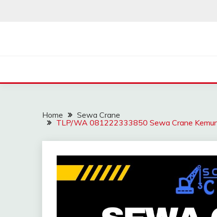
Skip
to
content
SAHABAT CRANE | J
Sewa Crane, Forklift, Skylift Harga Bersahabat
Home
Sewa Crane
TLP/WA 081222333850 Sewa Crane Kemuning