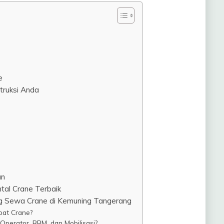
e
struksi Anda
an
tal Crane Terbaik
g Sewa Crane di Kemuning Tangerang
bat Crane?
Operator, BBM, dan Mobilisasi?