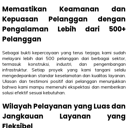
Memastikan Keamanan dan
Kepuasan Pelanggan dengan
Pengalaman Lebih dari 500+
Pelanggan
Sebagai bukti kepercayaan yang terus terjaga, kami sudah
melayani lebih dari 500 pelanggan dari berbagai sektor,
termasuk konstruksi, industri, dan pengembangan
infrastruktur. Setiap proyek yang kami tangani selalu
mengedepankan standar keselamatan dan kualitas layanan.
Ulasan dan testimoni positif dari pelanggan menunjukkan
bahwa kami mampu memenuhi ekspektasi dan memberikan
solusi efektif sesuai kebutuhan.
Wilayah Pelayanan yang Luas dan
Jangkauan Layanan yang
Fleksibel