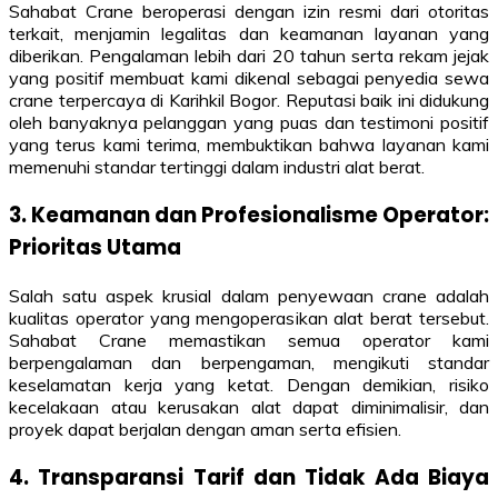
Sahabat Crane beroperasi dengan izin resmi dari otoritas
terkait, menjamin legalitas dan keamanan layanan yang
diberikan. Pengalaman lebih dari 20 tahun serta rekam jejak
yang positif membuat kami dikenal sebagai penyedia sewa
crane terpercaya di Karihkil Bogor. Reputasi baik ini didukung
oleh banyaknya pelanggan yang puas dan testimoni positif
yang terus kami terima, membuktikan bahwa layanan kami
memenuhi standar tertinggi dalam industri alat berat.
3. Keamanan dan Profesionalisme Operator:
Prioritas Utama
Salah satu aspek krusial dalam penyewaan crane adalah
kualitas operator yang mengoperasikan alat berat tersebut.
Sahabat Crane memastikan semua operator kami
berpengalaman dan berpengaman, mengikuti standar
keselamatan kerja yang ketat. Dengan demikian, risiko
kecelakaan atau kerusakan alat dapat diminimalisir, dan
proyek dapat berjalan dengan aman serta efisien.
4. Transparansi Tarif dan Tidak Ada Biaya