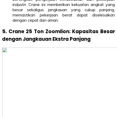
industri. Crane ini memberikan kekuatan angkat yang
besar sekaligus jangkauan yang cukup panjang,
memastikan pekerjaan berat dapat diselesaikan
dengan cepat dan aman.
5. Crane 25 Ton Zoomlion: Kapasitas Besar
dengan Jangkauan Ekstra Panjang