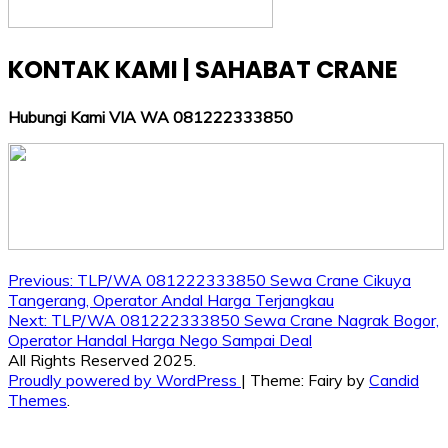
KONTAK KAMI | SAHABAT CRANE
Hubungi Kami VIA WA 081222333850
Post
Previous:
TLP/WA 081222333850 Sewa Crane Cikuya
Tangerang, Operator Andal Harga Terjangkau
navigation
Next:
TLP/WA 081222333850 Sewa Crane Nagrak Bogor,
Operator Handal Harga Nego Sampai Deal
All Rights Reserved 2025.
Proudly powered by WordPress
|
Theme: Fairy by
Candid
Themes
.