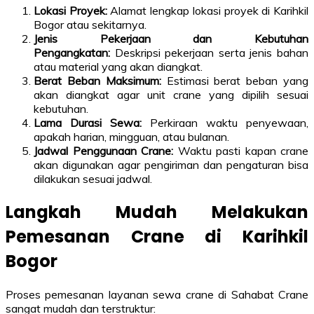
Lokasi Proyek:
Alamat lengkap lokasi proyek di Karihkil
Bogor atau sekitarnya.
Jenis Pekerjaan dan Kebutuhan
Pengangkatan:
Deskripsi pekerjaan serta jenis bahan
atau material yang akan diangkat.
Berat Beban Maksimum:
Estimasi berat beban yang
akan diangkat agar unit crane yang dipilih sesuai
kebutuhan.
Lama Durasi Sewa:
Perkiraan waktu penyewaan,
apakah harian, mingguan, atau bulanan.
Jadwal Penggunaan Crane:
Waktu pasti kapan crane
akan digunakan agar pengiriman dan pengaturan bisa
dilakukan sesuai jadwal.
Langkah Mudah Melakukan
Pemesanan Crane di Karihkil
Bogor
Proses pemesanan layanan sewa crane di Sahabat Crane
sangat mudah dan terstruktur: