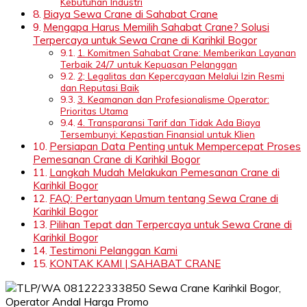
Kebutuhan Industri
Biaya Sewa Crane di Sahabat Crane
Mengapa Harus Memilih Sahabat Crane? Solusi
Terpercaya untuk Sewa Crane di Karihkil Bogor
1. Komitmen Sahabat Crane: Memberikan Layanan
Terbaik 24/7 untuk Kepuasan Pelanggan
2; Legalitas dan Kepercayaan Melalui Izin Resmi
dan Reputasi Baik
3. Keamanan dan Profesionalisme Operator:
Prioritas Utama
4. Transparansi Tarif dan Tidak Ada Biaya
Tersembunyi: Kepastian Finansial untuk Klien
Persiapan Data Penting untuk Mempercepat Proses
Pemesanan Crane di Karihkil Bogor
Langkah Mudah Melakukan Pemesanan Crane di
Karihkil Bogor
FAQ: Pertanyaan Umum tentang Sewa Crane di
Karihkil Bogor
Pilihan Tepat dan Terpercaya untuk Sewa Crane di
Karihkil Bogor
Testimoni Pelanggan Kami
KONTAK KAMI | SAHABAT CRANE