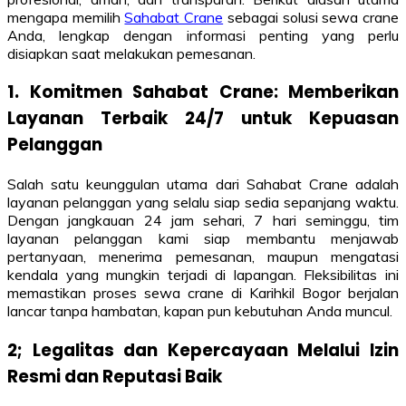
mengapa memilih
Sahabat Crane
sebagai solusi sewa crane
Anda, lengkap dengan informasi penting yang perlu
disiapkan saat melakukan pemesanan.
1. Komitmen Sahabat Crane: Memberikan
Layanan Terbaik 24/7 untuk Kepuasan
Pelanggan
Salah satu keunggulan utama dari Sahabat Crane adalah
layanan pelanggan yang selalu siap sedia sepanjang waktu.
Dengan jangkauan 24 jam sehari, 7 hari seminggu, tim
layanan pelanggan kami siap membantu menjawab
pertanyaan, menerima pemesanan, maupun mengatasi
kendala yang mungkin terjadi di lapangan. Fleksibilitas ini
memastikan proses sewa crane di Karihkil Bogor berjalan
lancar tanpa hambatan, kapan pun kebutuhan Anda muncul.
2; Legalitas dan Kepercayaan Melalui Izin
Resmi dan Reputasi Baik