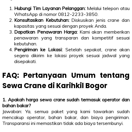
Hubungi Tim Layanan Pelanggan:
Melalui telepon atau
WhatsApp di nomor 0812-2233-3850.
Konsultasikan Kebutuhan:
Diskusikan jenis crane dan
kapasitas yang sesuai dengan proyek Anda.
Dapatkan Penawaran Harga:
Kami akan memberikan
penawaran yang transparan dan kompetitif sesuai
kebutuhan.
Pengiriman ke Lokasi:
Setelah sepakat, crane akan
segera dikirim ke lokasi proyek sesuai jadwal yang
disepakati.
FAQ: Pertanyaan Umum tentang
Sewa Crane di Karihkil Bogor
1. Apakah harga sewa crane sudah termasuk operator dan
bahan bakar?
Jawaban: Ya, semua paket yang kami tawarkan sudah
mencakup operator, bahan bakar, dan biaya pengiriman.
Transparansi ini memastikan tidak ada biaya tersembunyi.