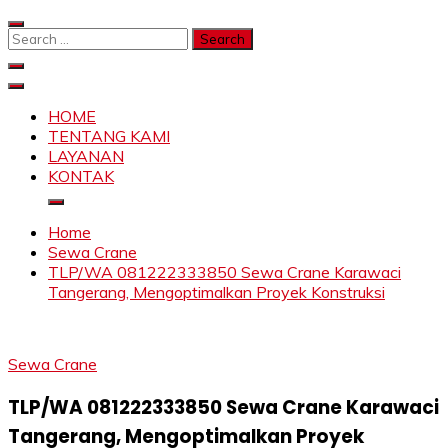
Skip
to
Search
content
for:
SAHABAT CRANE | JASA SEWA CRANE | FORKLIFT |
Sewa Crane, Forklift, Skylift Harga Bersahabat
SKYLIFT
HOME
TENTANG KAMI
LAYANAN
KONTAK
Home
Sewa Crane
TLP/WA 081222333850 Sewa Crane Karawaci
Tangerang, Mengoptimalkan Proyek Konstruksi
Sewa Crane
TLP/WA 081222333850 Sewa Crane Karawaci
Tangerang, Mengoptimalkan Proyek