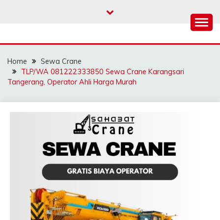
Skip
to
content
SAHABAT CRANE |
Sewa Crane, Forklift, Skylift Harga Bersahabat
JASA SEWA CRANE |
Home
Sewa Crane
FORKLIFT | SKYLIFT
TLP/WA 081222333850 Sewa Crane Karangsari
Tangerang, Operator Ahli Harga Murah