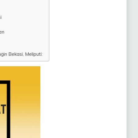
i
en
n Bekasi, Meliputi: