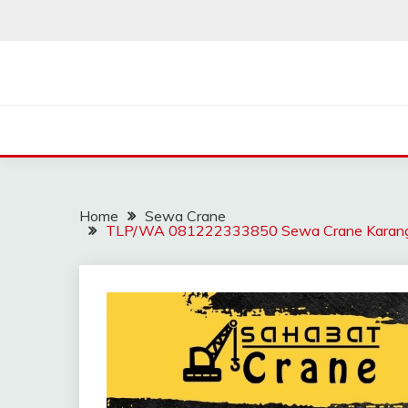
Skip
to
content
SAHABAT CRANE | J
Sewa Crane, Forklift, Skylift Harga Bersahabat
Home
Sewa Crane
TLP/WA 081222333850 Sewa Crane Karangsam