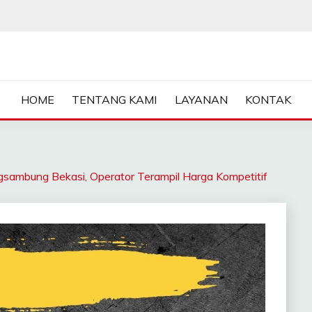
ASA SEWA CRANE | FORKL
HOME
TENTANG KAMI
LAYANAN
KONTAK
bung Bekasi, Operator Terampil Harga Kompetitif