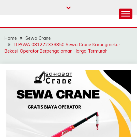
Skip
to
content
SAHABAT CRANE |
Sewa Crane, Forklift, Skylift Harga Bersahabat
JASA SEWA CRANE |
Home
Sewa Crane
FORKLIFT | SKYLIFT
TLP/WA 081222333850 Sewa Crane Karangmekar
Bekasi, Operator Berpengalaman Harga Termurah