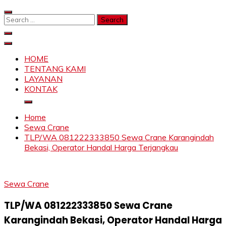
Skip
to
Search
content
for:
SAHABAT CRANE | JASA SEWA CRANE | FORKLIFT |
Sewa Crane, Forklift, Skylift Harga Bersahabat
SKYLIFT
HOME
TENTANG KAMI
LAYANAN
KONTAK
Home
Sewa Crane
TLP/WA 081222333850 Sewa Crane Karangindah
Bekasi, Operator Handal Harga Terjangkau
Sewa Crane
TLP/WA 081222333850 Sewa Crane
Karangindah Bekasi, Operator Handal Harga