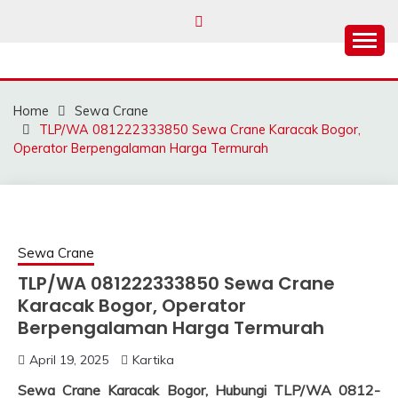
Skip
to
content
SAHABAT CRANE |
Sewa Crane, Forklift, Skylift Harga Bersahabat
JASA SEWA CRANE |
Home
Sewa Crane
FORKLIFT | SKYLIFT
TLP/WA 081222333850 Sewa Crane Karacak Bogor,
Operator Berpengalaman Harga Termurah
Sewa Crane
TLP/WA 081222333850 Sewa Crane
Karacak Bogor, Operator
Berpengalaman Harga Termurah
April 19, 2025
Kartika
Sewa Crane Karacak Bogor, Hubungi TLP/WA 0812-