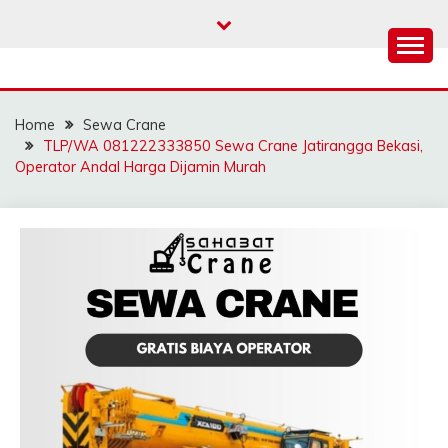
Skip
to
content
SAHABAT CRANE |
Sewa Crane, Forklift, Skylift Harga Bersahabat
JASA SEWA CRANE |
Home
Sewa Crane
FORKLIFT | SKYLIFT
TLP/WA 081222333850 Sewa Crane Jatirangga Bekasi,
Operator Andal Harga Dijamin Murah