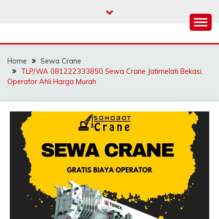
Skip
to
content
SAHABAT CRANE |
Sewa Crane, Forklift, Skylift Harga Bersahabat
JASA SEWA CRANE |
Home
Sewa Crane
FORKLIFT | SKYLIFT
TLP/WA 081222333850 Sewa Crane Jatimelati Bekasi,
Operator Ahli Harga Murah