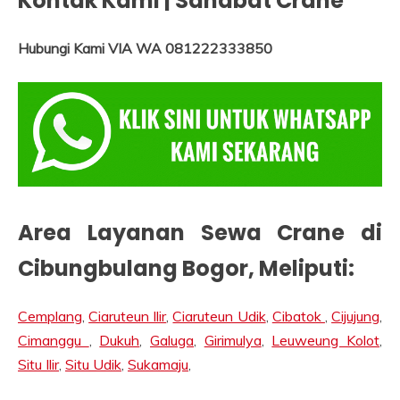
Kontak Kami | Sahabat Crane
Hubungi Kami VIA WA 081222333850
Area Layanan Sewa Crane di
Cibungbulang Bogor
, Meliputi:
Cemplang
,
Ciaruteun Ilir
,
Ciaruteun Udik
,
Cibatok
,
Cijujung
,
Cimanggu
,
Dukuh
,
Galuga
,
Girimulya
,
Leuweung Kolot
,
Situ Ilir
,
Situ Udik
,
Sukamaju
,