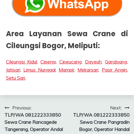
Area Layanan Sewa Crane di
Cileungsi Bogor
, Meliputi:
Cileungsi Kidul
,
Cipenjo
,
Cipeucang
,
Dayeuh
,
Gandoang
,
Jatisari
,
Limus Nunggal
,
Mampir
,
Mekarsari
,
Pasir Angin
,
Setu Sari
,
Post
Previous:
Next:
TLP/WA 081222333850
TLP/WA 081222333850
navigation
Sewa Crane Rancagede
Sewa Crane Pangradin
Tangerang, Operator Andal
Bogor, Operator Handal