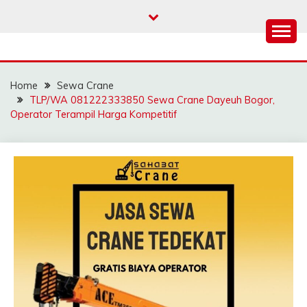
Skip
to
content
SAHABAT CRANE |
Sewa Crane, Forklift, Skylift Harga Bersahabat
JASA SEWA CRANE |
Home
Sewa Crane
FORKLIFT | SKYLIFT
TLP/WA 081222333850 Sewa Crane Dayeuh Bogor,
Operator Terampil Harga Kompetitif