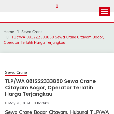
Skip
to
content
SAHABAT CRANE |
Sewa Crane, Forklift, Skylift Harga Bersahabat
JASA SEWA CRANE |
Home
Sewa Crane
FORKLIFT | SKYLIFT
TLP/WA 081222333850 Sewa Crane Citayam Bogor,
Operator Terlatih Harga Terjangkau
Sewa Crane
TLP/WA 081222333850 Sewa Crane
Citayam Bogor, Operator Terlatih
Harga Terjangkau
May 20, 2024
Kartika
Sewa Crane Bogor Citayam, Hubungi TLP/WA