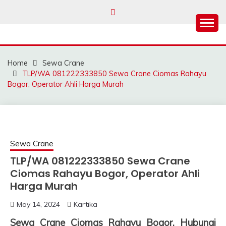
Skip
to
content
SAHABAT CRANE |
Sewa Crane, Forklift, Skylift Harga Bersahabat
JASA SEWA CRANE |
Home
Sewa Crane
FORKLIFT | SKYLIFT
TLP/WA 081222333850 Sewa Crane Ciomas Rahayu
Bogor, Operator Ahli Harga Murah
Sewa Crane
TLP/WA 081222333850 Sewa Crane
Ciomas Rahayu Bogor, Operator Ahli
Harga Murah
May 14, 2024
Kartika
Sewa Crane Ciomas Rahayu Bogor, Hubungi