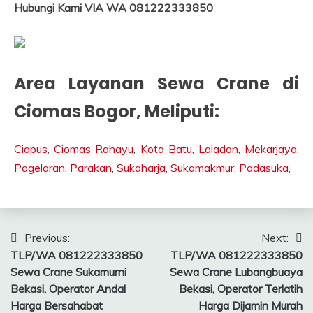
Hubungi Kami VIA WA 081222333850
Area Layanan Sewa Crane di
Ciomas Bogor
, Meliputi:
Ciapus
,
Ciomas Rahayu
,
Kota Batu
,
Laladon
,
Mekarjaya
,
Pagelaran
,
Parakan
,
Sukaharja
,
Sukamakmur
,
Padasuka
,
Post
Previous:
Next:
TLP/WA 081222333850
TLP/WA 081222333850
navigation
Sewa Crane Sukamurni
Sewa Crane Lubangbuaya
Bekasi, Operator Andal
Bekasi, Operator Terlatih
Harga Bersahabat
Harga Dijamin Murah