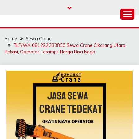
Skip
to
content
SAHABAT CRANE |
Sewa Crane, Forklift, Skylift Harga Bersahabat
JASA SEWA CRANE |
Home
Sewa Crane
FORKLIFT | SKYLIFT
TLP/WA 081222333850 Sewa Crane Cikarang Utara
Bekasi, Operator Terampil Harga Bisa Nego