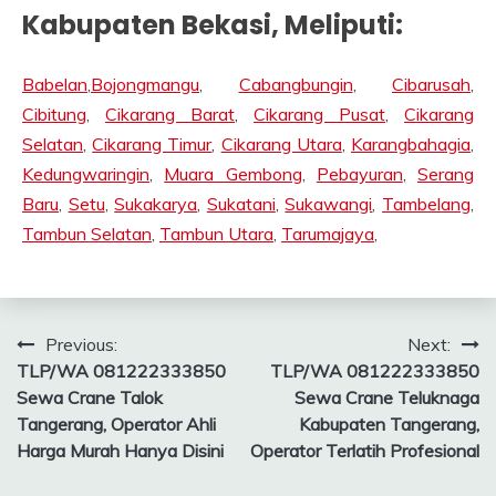
Kabupaten Bekasi, Meliputi:
Babelan
,
Bojongmangu
,
Cabangbungin
,
Cibarusah
,
Cibitung
,
Cikarang Barat
,
Cikarang Pusat
,
Cikarang
Selatan
,
Cikarang Timur
,
Cikarang Utara
,
Karangbahagia
,
Kedungwaringin
,
Muara Gembong
,
Pebayuran
,
Serang
Baru
,
Setu
,
Sukakarya
,
Sukatani
,
Sukawangi
,
Tambelang
,
Tambun Selatan
,
Tambun Utara
,
Tarumajaya
,
Post
Previous:
Next:
TLP/WA 081222333850
TLP/WA 081222333850
navigation
Sewa Crane Talok
Sewa Crane Teluknaga
Tangerang, Operator Ahli
Kabupaten Tangerang,
Harga Murah Hanya Disini
Operator Terlatih Profesional