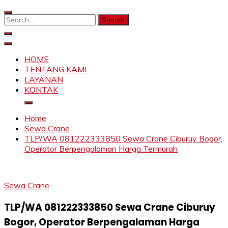
Skip
to
Search
content
for:
SAHABAT CRANE | JASA SEWA CRANE | FORKLIFT |
Sewa Crane, Forklift, Skylift Harga Bersahabat
SKYLIFT
HOME
TENTANG KAMI
LAYANAN
KONTAK
Home
Sewa Crane
TLP/WA 081222333850 Sewa Crane Ciburuy Bogor,
Operator Berpengalaman Harga Termurah
Sewa Crane
TLP/WA 081222333850 Sewa Crane Ciburuy
Bogor, Operator Berpengalaman Harga