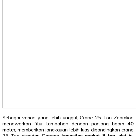
Sebagai varian yang lebih unggul, Crane 25 Ton Zoomlion
menawarkan fitur tambahan dengan panjang boom
40
meter
, memberikan jangkauan lebih luas dibandingkan crane
25 Ton standar. Dengan
kapasitas angkat 8 ton
, alat ini