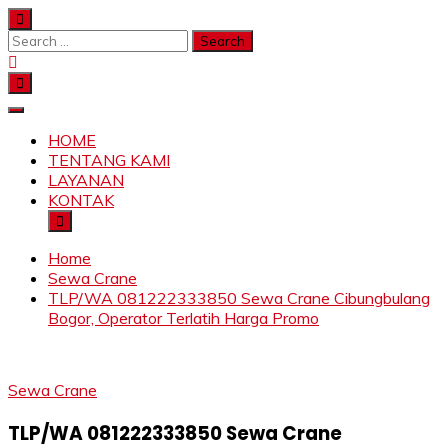
Skip
to
Search
content
for:
SAHABAT CRANE | JASA SEWA CRANE | FORKLIFT |
Sewa Crane, Forklift, Skylift Harga Bersahabat
SKYLIFT
HOME
TENTANG KAMI
LAYANAN
KONTAK
Home
Sewa Crane
TLP/WA 081222333850 Sewa Crane Cibungbulang
Bogor, Operator Terlatih Harga Promo
Sewa Crane
TLP/WA 081222333850 Sewa Crane