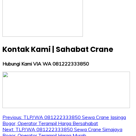
Kontak Kami | Sahabat Crane
Hubungi Kami VIA WA 081222333850
Post
Previous:
TLP/WA 081222333850 Sewa Crane Jasinga
Bogor, Operator Terampil Harga Bersahabat
navigation
Next:
TLP/WA 081222333850 Sewa Crane Sirnajaya
Bogor, Operator Terampil Harga Murah