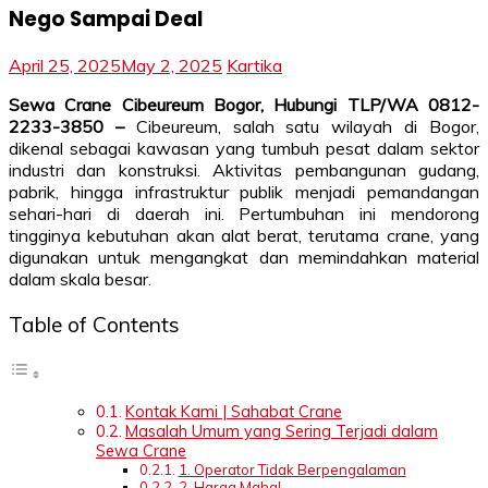
Nego Sampai Deal
April 25, 2025
May 2, 2025
Kartika
Sewa Crane Cibeureum Bogor, Hubungi TLP/WA 0812-
2233-3850 –
Cibeureum, salah satu wilayah di Bogor,
dikenal sebagai kawasan yang tumbuh pesat dalam sektor
industri dan konstruksi. Aktivitas pembangunan gudang,
pabrik, hingga infrastruktur publik menjadi pemandangan
sehari-hari di daerah ini. Pertumbuhan ini mendorong
tingginya kebutuhan akan alat berat, terutama crane, yang
digunakan untuk mengangkat dan memindahkan material
dalam skala besar.
Table of Contents
Kontak Kami | Sahabat Crane
Masalah Umum yang Sering Terjadi dalam
Sewa Crane
1. Operator Tidak Berpengalaman
2. Harga Mahal