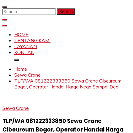
Skip
to
Search
content
for:
SAHABAT CRANE | JASA SEWA CRANE | FORKLIFT |
Sewa Crane, Forklift, Skylift Harga Bersahabat
SKYLIFT
HOME
TENTANG KAMI
LAYANAN
KONTAK
Home
Sewa Crane
TLP/WA 081222333850 Sewa Crane Cibeureum
Bogor, Operator Handal Harga Nego Sampai Deal
Sewa Crane
TLP/WA 081222333850 Sewa Crane
Cibeureum Bogor, Operator Handal Harga