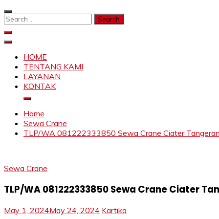
Skip
to
Search
content
for:
SAHABAT CRANE | JASA SEWA CRANE | FORKLIFT | SKY
Sewa Crane, Forklift, Skylift Harga Bersahabat
HOME
TENTANG KAMI
LAYANAN
KONTAK
Home
Sewa Crane
TLP/WA 081222333850 Sewa Crane Ciater Tangerang S
Sewa Crane
TLP/WA 081222333850 Sewa Crane Ciater Tan
May 1, 2024
May 24, 2024
Kartika