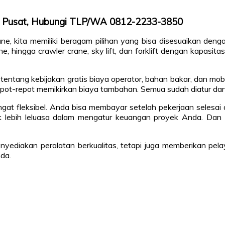
ta Pusat, Hubungi TLP/WA 0812-2233-3850
ne, kita memiliki beragam pilihan yang bisa disesuaikan den
ne, hingga crawler crane, sky lift, dan forklift dengan kapasita
tentang kebijakan gratis biaya operator, bahan bakar, dan mo
i repot-repot memikirkan biaya tambahan. Semua sudah diatur 
ngat fleksibel. Anda bisa membayar setelah pekerjaan selesa
tuk lebih leluasa dalam mengatur keuangan proyek Anda. Dan t
enyediakan peralatan berkualitas, tetapi juga memberikan pe
nda.