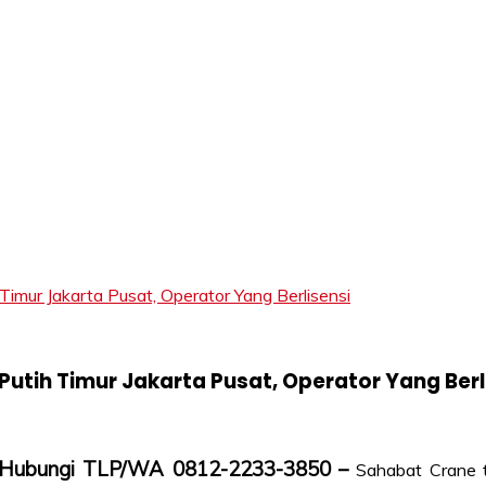
LIFT
r Jakarta Pusat, Operator Yang Berlisensi
tih Timur Jakarta Pusat, Operator Yang Berl
, Hubungi TLP/WA 0812-2233-3850 –
Sahabat Crane t