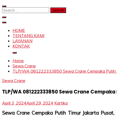
Skip
to
Search
content
for:
SAHABAT CRANE | JASA SEWA CRANE | FORKLIFT | SKY
Sewa Crane, Forklift, Skylift Harga Bersahabat
HOME
TENTANG KAMI
LAYANAN
KONTAK
Home
Sewa Crane
TLP/WA 081222333850 Sewa Crane Cempaka Putih Timu
Sewa Crane
TLP/WA 081222333850 Sewa Crane Cempaka Pu
April 3, 2024
April 29, 2024
Kartika
Sewa Crane Cempaka Putih Timur Jakarta Pusat