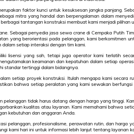
 merupakan faktor kunci untuk kesuksesan jangka panjang. Seb
ebagai mitra yang handal dan berpengalaman dalam menyediak
berbagai tantangan konstruksi membuat kami menjadi pilihan 
ane. Sebagai penyedia jasa sewa crane di Cempaka Putih Ti
n yang berorientasi pada pelanggan, kami berkomitmen unt
dalam setiap interaksi dengan tim kami.
lisensi yang sah, tetapi juga operator kami terlatih secara
mengutamakan keamanan dan kepatuhan dalam setiap operasi k
 standar tertinggi dalam bidangnya.
alam setiap proyek konstruksi. Itulah mengapa kami secara 
astikan bahwa setiap peralatan yang kami sewakan berfungsi 
 pelanggan tidak harus datang dengan harga yang tinggi. Kam
rbankan kualitas atau layanan. Kami memahami bahwa setiap 
gan kebutuhan dan anggaran Anda.
ntasi pelanggan, profesionalisme, perawatan rutin, dan harga 
i kami hari ini untuk informasi lebih lanjut tentang layana