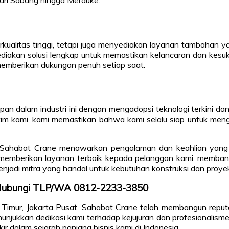
dari Sabang hingga Merauke.
ualitas tinggi, tetapi juga menyediakan layanan tambahan y
yediakan solusi lengkap untuk memastikan kelancaran dan kes
 memberikan dukungan penuh setiap saat.
pan dalam industri ini dengan mengadopsi teknologi terkini da
k tim kami, kami memastikan bahwa kami selalu siap untuk m
 Sahabat Crane menawarkan pengalaman dan keahlian yang tak
 memberikan layanan terbaik kepada pelanggan kami, memban
njadi mitra yang handal untuk kebutuhan konstruksi dan proy
, Hubungi TLP/WA 0812-2233-3850
 Timur, Jakarta Pusat, Sahabat Crane telah membangun reputa
nunjukkan dedikasi kami terhadap kejujuran dan profesionalisme
ir dalam sejarah panjang bisnis kami di Indonesia.