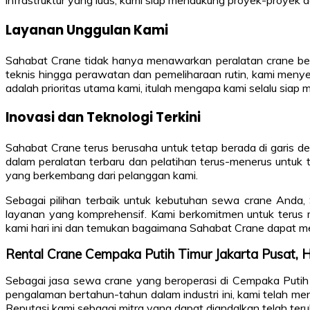
infrastruktur yang luas, kami siap mendukung proyek-proyek 
Layanan Unggulan Kami
Sahabat Crane tidak hanya menawarkan peralatan crane berk
teknis hingga perawatan dan pemeliharaan rutin, kami men
adalah prioritas utama kami, itulah mengapa kami selalu siap
Inovasi dan Teknologi Terkini
Sahabat Crane terus berusaha untuk tetap berada di garis de
dalam peralatan terbaru dan pelatihan terus-menerus untu
yang berkembang dari pelanggan kami.
Sebagai pilihan terbaik untuk kebutuhan sewa crane Anda,
layanan yang komprehensif. Kami berkomitmen untuk terus
kami hari ini dan temukan bagaimana Sahabat Crane dapat me
Rental Crane Cempaka Putih Timur Jakarta Pusat
Sebagai jasa sewa crane yang beroperasi di Cempaka Putih
pengalaman bertahun-tahun dalam industri ini, kami telah me
Reputasi kami sebagai mitra yang dapat diandalkan telah teruk