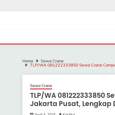
Skip
to
content
SAHABAT CRANE | J
Sewa Crane, Forklift, Skylift Harga Bersahabat
Home
Sewa Crane
TLP/WA 081222333850 Sewa Crane Cempaka 
Sewa Crane
TLP/WA 081222333850 S
Jakarta Pusat, Lengkap
April 4, 2024
Kartika