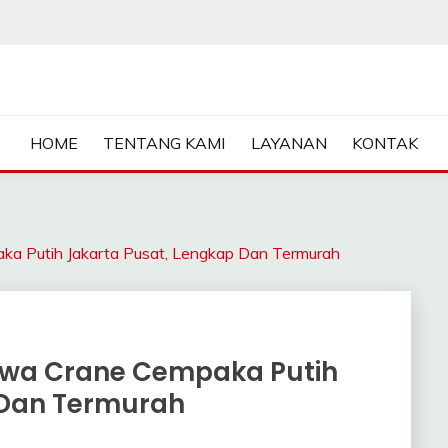
ASA SEWA CRANE | FORKL
HOME
TENTANG KAMI
LAYANAN
KONTAK
Putih Jakarta Pusat, Lengkap Dan Termurah
ewa Crane Cempaka Putih
 Dan Termurah