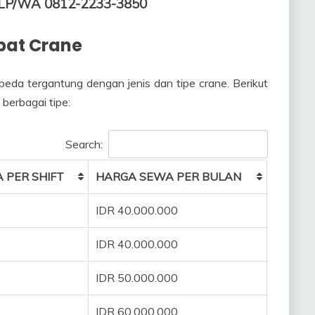
 TLP/WA 0812-2233-3850
bat Crane
beda tergantung dengan jenis dan tipe crane. Berikut
 berbagai tipe:
Search:
 PER SHIFT
HARGA SEWA PER BULAN
0
IDR 40.000.000
0
IDR 40.000.000
0
IDR 50.000.000
0
IDR 60.000.000