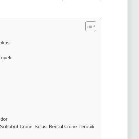
okasi
royek
ndor
ahabat Crane, Solusi Rental Crane Terbaik