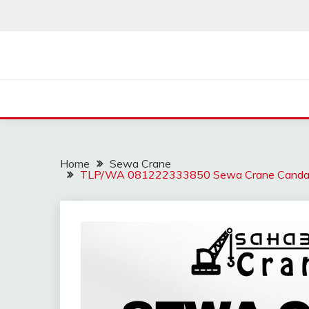
Skip
to
content
SAHABAT CRANE | J
Sewa Crane, Forklift, Skylift Harga Bersahabat
Home
Sewa Crane
TLP/WA 081222333850 Sewa Crane Candali 