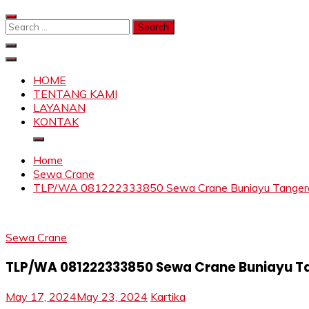
Skip
to
Search
content
for:
SAHABAT CRANE | JASA SEWA CRANE | FORKLIFT | SKY
Sewa Crane, Forklift, Skylift Harga Bersahabat
HOME
TENTANG KAMI
LAYANAN
KONTAK
Home
Sewa Crane
TLP/WA 081222333850 Sewa Crane Buniayu Tangeran
Sewa Crane
TLP/WA 081222333850 Sewa Crane Buniayu T
May 17, 2024
May 23, 2024
Kartika