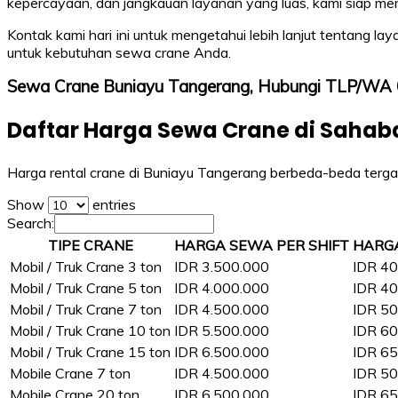
kepercayaan, dan jangkauan layanan yang luas, kami siap m
Kontak kami hari ini untuk mengetahui lebih lanjut tentan
untuk kebutuhan sewa crane Anda.
Sewa Crane Buniayu Tangerang, Hubungi TLP/WA
Daftar Harga Sewa Crane di Sahab
Harga rental crane di Buniayu Tangerang berbeda-beda tergant
Show
entries
Search:
TIPE CRANE
HARGA SEWA PER SHIFT
HARG
Mobil / Truk Crane 3 ton
IDR 3.500.000
IDR 40
Mobil / Truk Crane 5 ton
IDR 4.000.000
IDR 40
Mobil / Truk Crane 7 ton
IDR 4.500.000
IDR 50
Mobil / Truk Crane 10 ton
IDR 5.500.000
IDR 60
Mobil / Truk Crane 15 ton
IDR 6.500.000
IDR 65
Mobile Crane 7 ton
IDR 4.500.000
IDR 50
Mobile Crane 20 ton
IDR 6.500.000
IDR 65