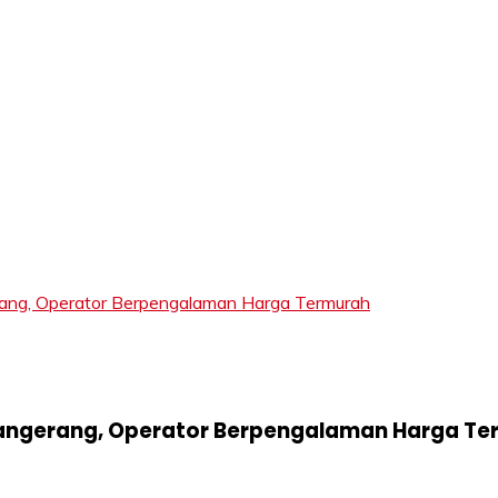
LIFT
g, Operator Berpengalaman Harga Termurah
angerang, Operator Berpengalaman Harga Te