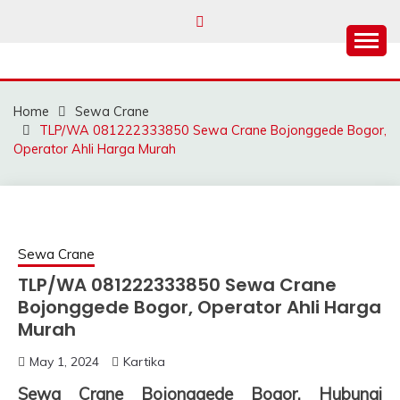
Skip
to
content
SAHABAT CRANE |
Sewa Crane, Forklift, Skylift Harga Bersahabat
JASA SEWA CRANE |
Home
Sewa Crane
FORKLIFT | SKYLIFT
TLP/WA 081222333850 Sewa Crane Bojonggede Bogor,
Operator Ahli Harga Murah
Sewa Crane
TLP/WA 081222333850 Sewa Crane
Bojonggede Bogor, Operator Ahli Harga
Murah
May 1, 2024
Kartika
Sewa Crane Bojonggede Bogor, Hubungi