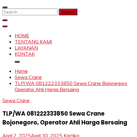
Skip
to
Search
content
for:
SAHABAT CRANE | JASA SEWA CRANE | FORKLIFT |
Sewa Crane, Forklift, Skylift Harga Bersahabat
SKYLIFT
HOME
TENTANG KAMI
LAYANAN
KONTAK
Home
Sewa Crane
TLP/WA 081222333850 Sewa Crane Bojonegoro,
Operator Ahli Harga Bersaing
Sewa Crane
TLP/WA 081222333850 Sewa Crane
Bojonegoro, Operator Ahli Harga Bersaing
April 2, 2025
April 30, 2025
Kartika