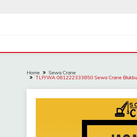
Skip
to
content
SAHABAT CRANE | J
Sewa Crane, Forklift, Skylift Harga Bersahabat
Home
Sewa Crane
TLP/WA 081222333850 Sewa Crane Blukbuk T