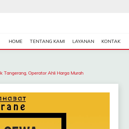
ASA SEWA CRANE | FORKL
HOME
TENTANG KAMI
LAYANAN
KONTAK
angerang, Operator Ahli Harga Murah