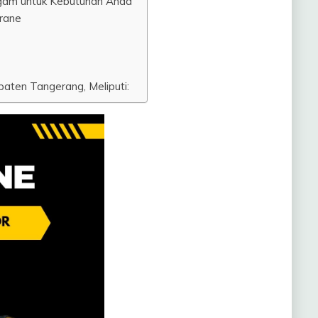
agam untuk Kebutuhan Anda
rane
aten Tangerang, Meliputi: