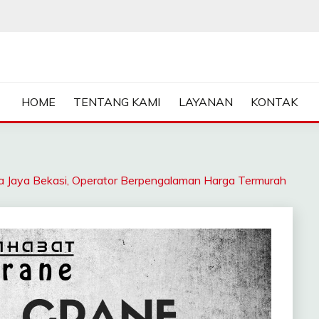
ASA SEWA CRANE | FORKL
HOME
TENTANG KAMI
LAYANAN
KONTAK
aya Bekasi, Operator Berpengalaman Harga Termurah