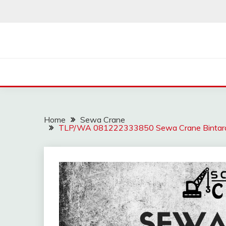
Skip
to
content
SAHABAT CRANE | J
Sewa Crane, Forklift, Skylift Harga Bersahabat
Home
Sewa Crane
TLP/WA 081222333850 Sewa Crane Bintara J