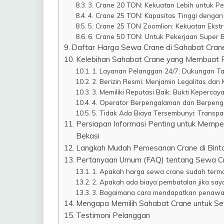
3. Crane 20 TON: Kekuatan Lebih untuk Pe
4. Crane 25 TON: Kapasitas Tinggi denga
5. Crane 25 TON Zoomlion: Kekuatan Ekst
6. Crane 50 TON: Untuk Pekerjaan Super 
Daftar Harga Sewa Crane di Sahabat Cran
Kelebihan Sahabat Crane yang Membuat
1. Layanan Pelanggan 24/7: Dukungan T
2. Berizin Resmi: Menjamin Legalitas da
3. Memiliki Reputasi Baik: Bukti Keperca
4. Operator Berpengalaman dan Berpeng
5. Tidak Ada Biaya Tersembunyi: Transp
Persiapan Informasi Penting untuk Mempe
Bekasi
Langkah Mudah Pemesanan Crane di Binta
Pertanyaan Umum (FAQ) tentang Sewa Cra
1. Apakah harga sewa crane sudah terma
2. Apakah ada biaya pembatalan jika sa
3. Bagaimana cara mendapatkan penawar
Mengapa Memilih Sahabat Crane untuk Sew
Testimoni Pelanggan