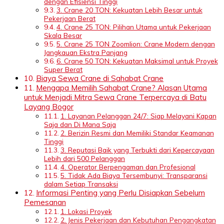
dengan Efisiensi Tinggi
3. Crane 20 TON: Kekuatan Lebih Besar untuk
Pekerjaan Berat
4. Crane 25 TON: Pilihan Utama untuk Pekerjaan
Skala Besar
5. Crane 25 TON Zoomlion: Crane Modern dengan
Jangkauan Ekstra Panjang
6. Crane 50 TON: Kekuatan Maksimal untuk Proyek
Super Berat
Biaya Sewa Crane di Sahabat Crane
Mengapa Memilih Sahabat Crane? Alasan Utama
untuk Menjadi Mitra Sewa Crane Terpercaya di Batu
Layang Bogor
1. Layanan Pelanggan 24/7: Siap Melayani Kapan
Saja dan Di Mana Saja
2. Berizin Resmi dan Memiliki Standar Keamanan
Tinggi
3. Reputasi Baik yang Terbukti dari Kepercayaan
Lebih dari 500 Pelanggan
4. Operator Berpengaman dan Profesional
5. Tidak Ada Biaya Tersembunyi: Transparansi
dalam Setiap Transaksi
Informasi Penting yang Perlu Disiapkan Sebelum
Pemesanan
1. Lokasi Proyek
2. Jenis Pekerjaan dan Kebutuhan Pengangkatan