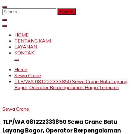
Skip
to
Search
content
for:
SAHABAT CRANE | JASA SEWA CRANE | FORKLIFT |
Sewa Crane, Forklift, Skylift Harga Bersahabat
SKYLIFT
HOME
TENTANG KAMI
LAYANAN
KONTAK
Home
Sewa Crane
TLP/WA 081222333850 Sewa Crane Batu Layang
Bogor, Operator Berpengalaman Harga Termurah
Sewa Crane
TLP/WA 081222333850 Sewa Crane Batu
Layang Bogor, Operator Berpengalaman