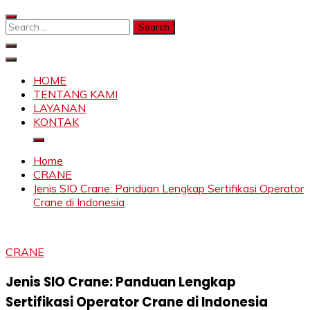
Skip
to
Search
content
for:
SAHABAT CRANE | JASA SEWA CRANE | FORKLIFT |
Sewa Crane, Forklift, Skylift Harga Bersahabat
SKYLIFT
HOME
TENTANG KAMI
LAYANAN
KONTAK
Home
CRANE
Jenis SIO Crane: Panduan Lengkap Sertifikasi Operator
Crane di Indonesia
CRANE
Jenis SIO Crane: Panduan Lengkap
Sertifikasi Operator Crane di Indonesia