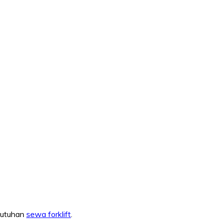
ebutuhan
sewa forklift
.