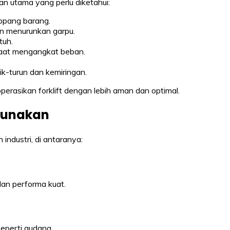
ian utama yang perlu diketahui:
opang barang.
an menurunkan garpu.
tuh.
 saat mengangkat beban.
k-turun dan kemiringan.
rasikan forklift dengan lebih aman dan optimal.
igunakan
industri, di antaranya:
an performa kuat.
eperti gudang.