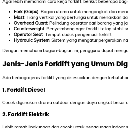
Agar lebih memahami cara kerja forklift, berikut beberapa bag
Fork (Garpu)
: Bagian utama untuk mengangkat dan men
Mast
: Tiang vertikal yang berfungsi untuk menaikkan d
Overhead Guard
: Pelindung operator dari barang yang ja
Counterweight
: Penyeimbang agar forklift tetap stabil
Operator Seat
: Tempat duduk pengemudi forklift.
Hydraulic System
: Sistem yang mengatur pergerakan nai
Dengan memahami bagian-bagian ini, pengguna dapat mengope
Jenis-Jenis Forklift yang Umum D
Ada berbagai jenis forklift yang disesuaikan dengan kebutuhan 
1. Forklift Diesel
Cocok digunakan di area outdoor dengan daya angkat besar d
2. Forklift Elektrik
Lebih ramah lingkungan dan cocok untuk penggunaan indoor s