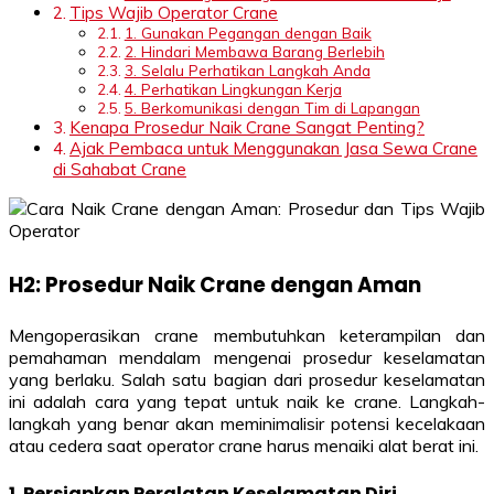
Tips Wajib Operator Crane
1. Gunakan Pegangan dengan Baik
2. Hindari Membawa Barang Berlebih
3. Selalu Perhatikan Langkah Anda
4. Perhatikan Lingkungan Kerja
5. Berkomunikasi dengan Tim di Lapangan
Kenapa Prosedur Naik Crane Sangat Penting?
Ajak Pembaca untuk Menggunakan Jasa Sewa Crane
di Sahabat Crane
H2: Prosedur Naik Crane dengan Aman
Mengoperasikan crane membutuhkan keterampilan dan
pemahaman mendalam mengenai prosedur keselamatan
yang berlaku. Salah satu bagian dari prosedur keselamatan
ini adalah cara yang tepat untuk naik ke crane. Langkah-
langkah yang benar akan meminimalisir potensi kecelakaan
atau cedera saat operator crane harus menaiki alat berat ini.
1. Persiapkan Peralatan Keselamatan Diri