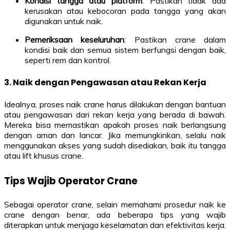
Kondisi tangga atau platform
: Pastikan tidak ada
kerusakan atau kebocoran pada tangga yang akan
digunakan untuk naik.
Pemeriksaan keseluruhan
: Pastikan crane dalam
kondisi baik dan semua sistem berfungsi dengan baik,
seperti rem dan kontrol.
3. Naik dengan Pengawasan atau Rekan Kerja
Idealnya, proses naik crane harus dilakukan dengan bantuan
atau pengawasan dari rekan kerja yang berada di bawah.
Mereka bisa memastikan apakah proses naik berlangsung
dengan aman dan lancar. Jika memungkinkan, selalu naik
menggunakan akses yang sudah disediakan, baik itu tangga
atau lift khusus crane.
Tips Wajib Operator Crane
Sebagai operator crane, selain memahami prosedur naik ke
crane dengan benar, ada beberapa tips yang wajib
diterapkan untuk menjaga keselamatan dan efektivitas kerja.