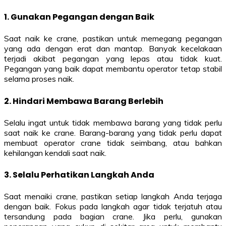
1. Gunakan Pegangan dengan Baik
Saat naik ke crane, pastikan untuk memegang pegangan
yang ada dengan erat dan mantap. Banyak kecelakaan
terjadi akibat pegangan yang lepas atau tidak kuat.
Pegangan yang baik dapat membantu operator tetap stabil
selama proses naik.
2. Hindari Membawa Barang Berlebih
Selalu ingat untuk tidak membawa barang yang tidak perlu
saat naik ke crane. Barang-barang yang tidak perlu dapat
membuat operator crane tidak seimbang, atau bahkan
kehilangan kendali saat naik.
3. Selalu Perhatikan Langkah Anda
Saat menaiki crane, pastikan setiap langkah Anda terjaga
dengan baik. Fokus pada langkah agar tidak terjatuh atau
tersandung pada bagian crane. Jika perlu, gunakan