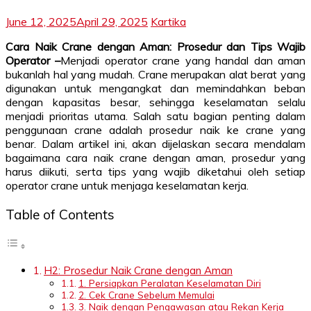
June 12, 2025
April 29, 2025
Kartika
Cara Naik Crane dengan Aman: Prosedur dan Tips Wajib
Operator –
Menjadi operator crane yang handal dan aman
bukanlah hal yang mudah. Crane merupakan alat berat yang
digunakan untuk mengangkat dan memindahkan beban
dengan kapasitas besar, sehingga keselamatan selalu
menjadi prioritas utama. Salah satu bagian penting dalam
penggunaan crane adalah prosedur naik ke crane yang
benar. Dalam artikel ini, akan dijelaskan secara mendalam
bagaimana cara naik crane dengan aman, prosedur yang
harus diikuti, serta tips yang wajib diketahui oleh setiap
operator crane untuk menjaga keselamatan kerja.
Table of Contents
H2: Prosedur Naik Crane dengan Aman
1. Persiapkan Peralatan Keselamatan Diri
2. Cek Crane Sebelum Memulai
3. Naik dengan Pengawasan atau Rekan Kerja