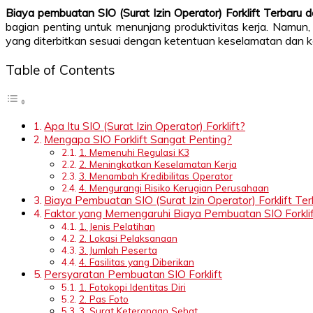
Biaya pembuatan SIO (Surat Izin Operator) Forklift Terbaru
bagian penting untuk menunjang produktivitas kerja. Namun, m
yang diterbitkan sesuai dengan ketentuan keselamatan dan ke
Table of Contents
Apa Itu SIO (Surat Izin Operator) Forklift?
Mengapa SIO Forklift Sangat Penting?
1. Memenuhi Regulasi K3
2. Meningkatkan Keselamatan Kerja
3. Menambah Kredibilitas Operator
4. Mengurangi Risiko Kerugian Perusahaan
Biaya Pembuatan SIO (Surat Izin Operator) Forklift Te
Faktor yang Memengaruhi Biaya Pembuatan SIO Forkli
1. Jenis Pelatihan
2. Lokasi Pelaksanaan
3. Jumlah Peserta
4. Fasilitas yang Diberikan
Persyaratan Pembuatan SIO Forklift
1. Fotokopi Identitas Diri
2. Pas Foto
3. Surat Keterangan Sehat