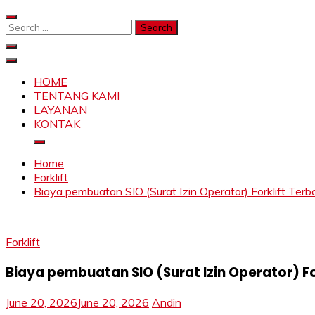
Skip
to
Search
content
for:
SAHABAT CRANE | JASA SEWA CRANE | FORKLIFT | SKY
Sewa Crane, Forklift, Skylift Harga Bersahabat
HOME
TENTANG KAMI
LAYANAN
KONTAK
Home
Forklift
Biaya pembuatan SIO (Surat Izin Operator) Forklift Ter
Forklift
Biaya pembuatan SIO (Surat Izin Operator) F
June 20, 2026
June 20, 2026
Andin