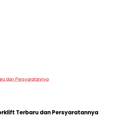
LIFT
baru dan Persyaratannya
orklift Terbaru dan Persyaratannya