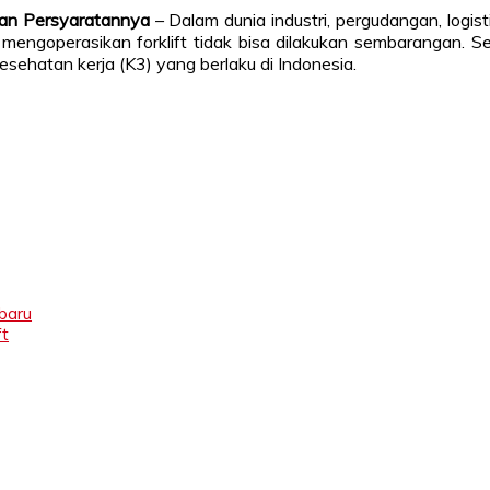
 dan Persyaratannya
– Dalam dunia industri, pergudangan, logist
engoperasikan forklift tidak bisa dilakukan sembarangan. Seti
sehatan kerja (K3) yang berlaku di Indonesia.
rbaru
ft