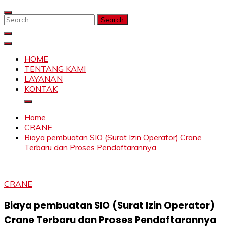
Skip
to
Search
content
for:
SAHABAT CRANE | JASA SEWA CRANE | FORKLIFT |
Sewa Crane, Forklift, Skylift Harga Bersahabat
SKYLIFT
HOME
TENTANG KAMI
LAYANAN
KONTAK
Home
CRANE
Biaya pembuatan SIO (Surat Izin Operator) Crane
Terbaru dan Proses Pendaftarannya
CRANE
Biaya pembuatan SIO (Surat Izin Operator)
Crane Terbaru dan Proses Pendaftarannya