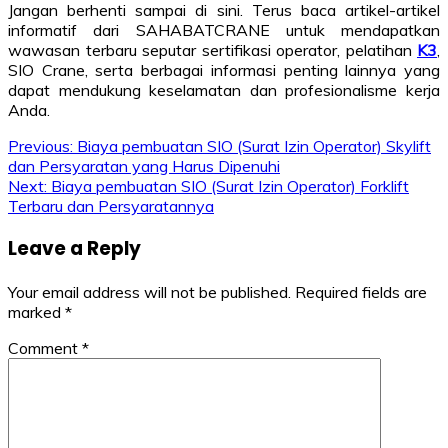
Jangan berhenti sampai di sini. Terus baca artikel-artikel
informatif dari SAHABATCRANE untuk mendapatkan
wawasan terbaru seputar sertifikasi operator, pelatihan
K3
,
SIO Crane, serta berbagai informasi penting lainnya yang
dapat mendukung keselamatan dan profesionalisme kerja
Anda.
Post
Previous:
Biaya pembuatan SIO (Surat Izin Operator) Skylift
dan Persyaratan yang Harus Dipenuhi
navigation
Next:
Biaya pembuatan SIO (Surat Izin Operator) Forklift
Terbaru dan Persyaratannya
Leave a Reply
Your email address will not be published.
Required fields are
marked
*
Comment
*