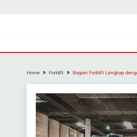
Skip
to
content
SAHABAT CRANE | J
Sewa Crane, Forklift, Skylift Harga Bersahabat
Home
Forklift
Bagian Forklift Lengkap deng