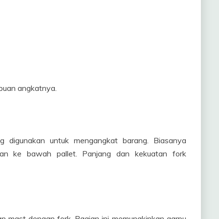
puan angkatnya.
g digunakan untuk mengangkat barang. Biasanya
an ke bawah pallet. Panjang dan kekuatan fork
n mast dengan fork. Bagian ini memungkinkan garpu