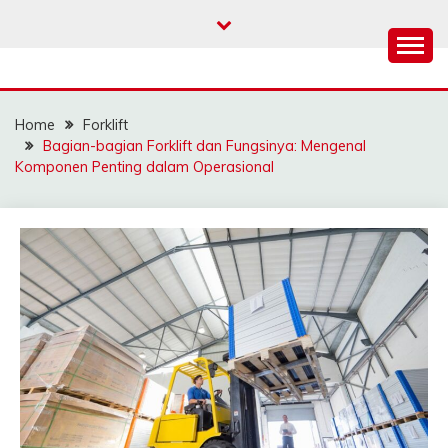
Skip
to
content
SAHABAT CRANE |
Sewa Crane, Forklift, Skylift Harga Bersahabat
JASA SEWA CRANE |
Home
Forklift
FORKLIFT | SKYLIFT
Bagian-bagian Forklift dan Fungsinya: Mengenal
Komponen Penting dalam Operasional