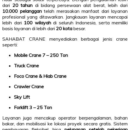
dari
20 tahun
di bidang persewaan alat berat, lebih dari
10.000 pelanggan
telah merasakan manfaat dari layanan
profesional yang ditawarkan. Jangkauan layanan mencapai
lebih dari
100 wilayah
di seluruh Indonesia, serta memiliki
basis layanan di lebih dari
20 kota
besar.
SAHABAT CRANE menyediakan berbagai jenis crane
seperti:
Mobile Crane 7 – 250 Ton
Truck Crane
Foco Crane & Hiab Crane
Crawler Crane
Sky Lift
Forklift 3 – 25 Ton
Layanan juga mencakup operator berpengalaman, bahan
bakar, dan mobilisasi ke lokasi proyek secara gratis. Sistem
pembayaran fleksibel, bisa
pelunasan setelah pekerjaan