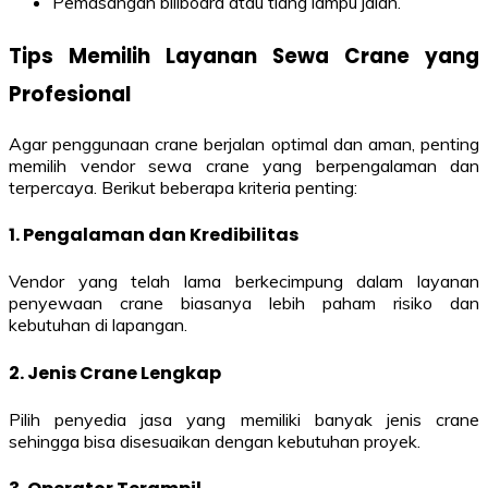
Pemasangan billboard atau tiang lampu jalan.
Tips Memilih Layanan Sewa Crane yang
Profesional
Agar penggunaan crane berjalan optimal dan aman, penting
memilih vendor sewa crane yang berpengalaman dan
terpercaya. Berikut beberapa kriteria penting:
1.
Pengalaman dan Kredibilitas
Vendor yang telah lama berkecimpung dalam layanan
penyewaan crane biasanya lebih paham risiko dan
kebutuhan di lapangan.
2.
Jenis Crane Lengkap
Pilih penyedia jasa yang memiliki banyak jenis crane
sehingga bisa disesuaikan dengan kebutuhan proyek.