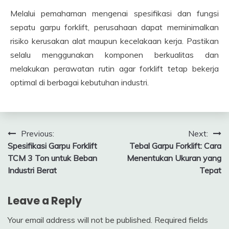
Melalui pemahaman mengenai spesifikasi dan fungsi
sepatu garpu forklift, perusahaan dapat meminimalkan
risiko kerusakan alat maupun kecelakaan kerja. Pastikan
selalu menggunakan komponen berkualitas dan
melakukan perawatan rutin agar forklift tetap bekerja
optimal di berbagai kebutuhan industri.
Post
Previous:
Next:
Spesifikasi Garpu Forklift
Tebal Garpu Forklift: Cara
navigation
TCM 3 Ton untuk Beban
Menentukan Ukuran yang
Industri Berat
Tepat
Leave a Reply
Your email address will not be published.
Required fields