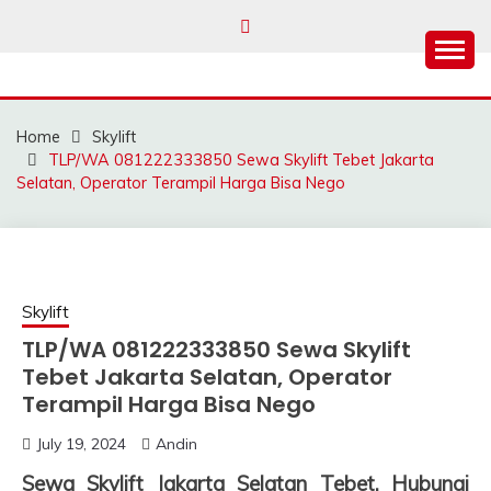
Skip
to
content
SAHABAT CRANE |
Sewa Crane, Forklift, Skylift Harga Bersahabat
JASA SEWA CRANE |
Home
Skylift
FORKLIFT | SKYLIFT
TLP/WA 081222333850 Sewa Skylift Tebet Jakarta
Selatan, Operator Terampil Harga Bisa Nego
Skylift
TLP/WA 081222333850 Sewa Skylift
Tebet Jakarta Selatan, Operator
Terampil Harga Bisa Nego
July 19, 2024
Andin
Sewa Skylift Jakarta Selatan Tebet, Hubungi