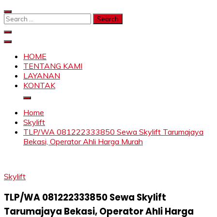
Skip
to
Search
content
for:
SAHABAT CRANE | JASA SEWA CRANE | FORKLIFT |
Sewa Crane, Forklift, Skylift Harga Bersahabat
SKYLIFT
HOME
TENTANG KAMI
LAYANAN
KONTAK
Home
Skylift
TLP/WA 081222333850 Sewa Skylift Tarumajaya
Bekasi, Operator Ahli Harga Murah
Skylift
TLP/WA 081222333850 Sewa Skylift
Tarumajaya Bekasi, Operator Ahli Harga