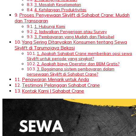
3. Masalah Keselamatan
4. Kehilangan Produktivitas
Proses Penyewaan Skylift di Sahabat Crane: Mudah
dan Transparan
1. Hubungi Kami
2. Jadwalkan Pengerjaan atau Survey
3. Pembayaran yang Mudah dan Fleksibel
Yang Sering Ditanyakan Konsumen tentang Sewa
Skylift di Tarumajaya Bekasi
1. Apakah Sahabat Crane memberikan opsi sewa
Skylift untuk periode yang singkat?
2. Apakah biaya Operator dan BBM Gratis?
3. Bagaimana sistem pembayaran dalam
persewaan Skylift di Sahabat Crane?
Penawaran Menarik untuk Anda
Testimoni Pelanggan Sahabat Crane
Kontak Kami | Sahabat Crane