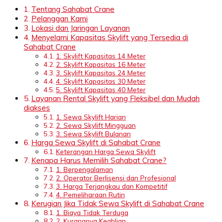
Tentang Sahabat Crane
Pelanggan Kami
Lokasi dan Jaringan Layanan
Menyelami Kapasitas Skylift yang Tersedia di
Sahabat Crane
1. Skylift Kapasitas 14 Meter
2. Skylift Kapasitas 16 Meter
3. Skylift Kapasitas 24 Meter
4. Skylift Kapasitas 30 Meter
5. Skylift Kapasitas 40 Meter
Layanan Rental Skylift yang Fleksibel dan Mudah
diakses
1. Sewa Skylift Harian
2. Sewa Skylift Mingguan
3. Sewa Skylift Bulanan
Harga Sewa Skylift di Sahabat Crane
Keterangan Harga Sewa Skylift
Kenapa Harus Memilih Sahabat Crane?
1. Berpengalaman
2. Operator Berlisensi dan Profesional
3. Harga Terjangkau dan Kompetitif
4. Pemeliharaan Rutin
Kerugian Jika Tidak Sewa Skylift di Sahabat Crane
1. Biaya Tidak Terduga
2. Kurangnya Keahlian