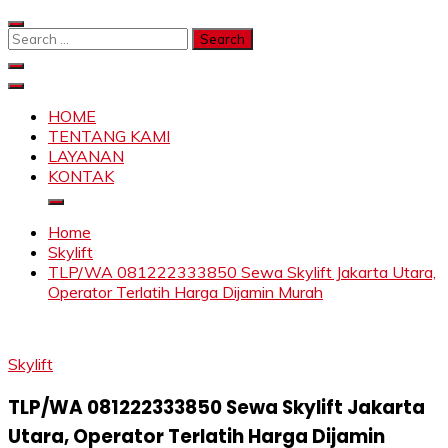
Skip
to
Search
content
for:
SAHABAT CRANE | JASA SEWA CRANE | FORKLIFT |
Sewa Crane, Forklift, Skylift Harga Bersahabat
SKYLIFT
HOME
TENTANG KAMI
LAYANAN
KONTAK
Home
Skylift
TLP/WA 081222333850 Sewa Skylift Jakarta Utara,
Operator Terlatih Harga Dijamin Murah
Skylift
TLP/WA 081222333850 Sewa Skylift Jakarta
Utara, Operator Terlatih Harga Dijamin